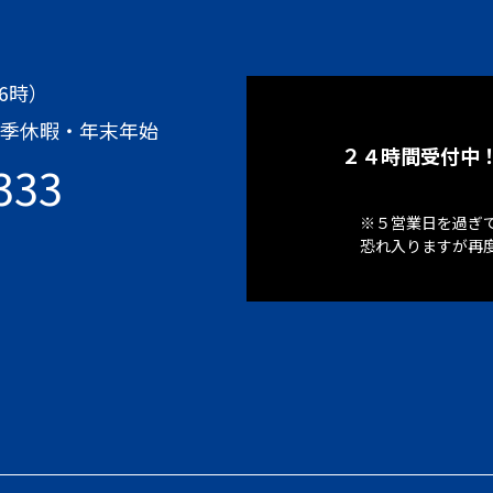
6時）
季休暇・年末年始
２４時間受付中
1333
※５営業⽇を過ぎ
恐れ⼊りますが再